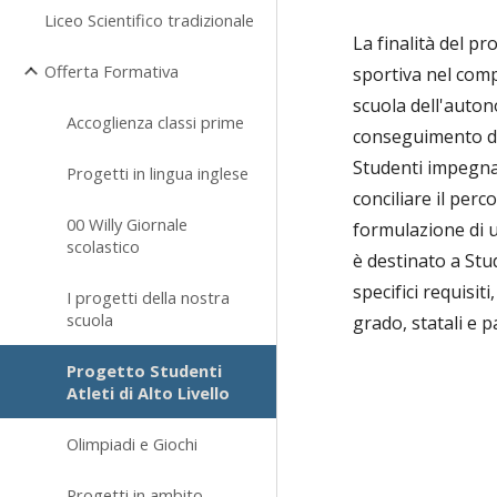
Liceo Scientifico tradizionale
La finalità del pr
Offerta Formativa
sportiva nel com
scuola dell'autono
Accoglienza classi prime
conseguimento de
Studenti impegnat
Progetti in lingua inglese
conciliare il perc
00 Willy Giornale
formulazione di u
scolastico
è destinato a Stude
specifici requisit
I progetti della nostra
scuola
grado, statali e pa
Progetto Studenti
Atleti di Alto Livello
Olimpiadi e Giochi
Progetti in ambito