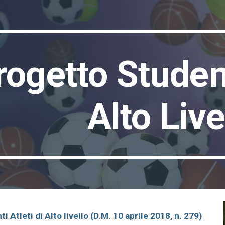
ip to main content
Skip to navigat
rogetto Student
Alto Live
nt
i
A
tlet
i
di
A
lto livello (D.M. 10 aprile 2018, n. 279)