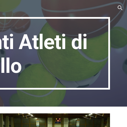
ion
i Atleti di
llo