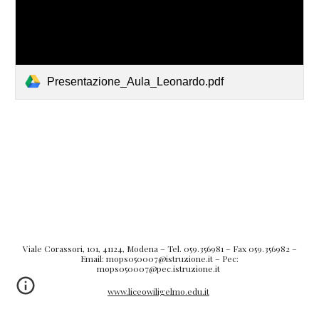
Presentazione_Aula_Leonardo.pdf
Viale Corassori, 101, 41124, Modena – Tel. 059.356981 – Fax 059.356982 –
Email: mops050007@istruzione.it – Pec:
mops050007@pec.istruzione.it
www.liceowiligelmo.edu.it