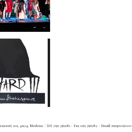
rassori, 101, 41124, Modena – Tel. 059.356981 – Fax 059.356982 – Email: mops050