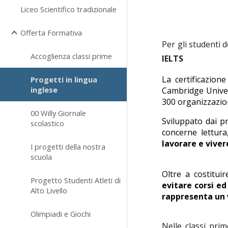
Liceo Scientifico tradizionale
Offerta Formativa
Per gli studenti de
Accoglienza classi prime
IELTS
La certificazion
Progetti in lingua
inglese
Cambridge Univer
300 organizzazion
00 Willy Giornale
Sviluppato dai pr
scolastico
concerne lettura
lavorare e vive
I progetti della nostra
scuola
Oltre a costitui
Progetto Studenti Atleti di
evitare corsi e
Alto Livello
rappresenta un v
Olimpiadi e Giochi
Nell
e classi prim