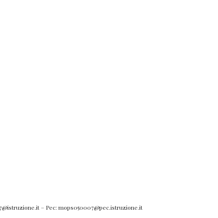
007@istruzione.it – Pec: mops050007@pec.istruzione.it