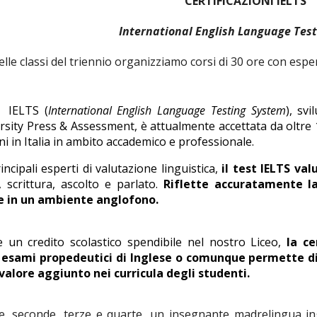
CERTIFICAZIONI IELTS
International English Language Tes
lle classi
del triennio
organizziamo corsi di 30 ore con espe
e IELTS (
International English Language Testing System
), sv
sity Press & Assessment, è attualmente accettata da oltre 1
i in Italia in ambito accademico e professionale.
incipali esperti di valutazione linguistica,
il test IELTS va
, scrittura, ascolto e parlato.
Riflette accuratamente la 
re in un ambiente anglofono.
re un credito scolastico spendibile nel nostro Liceo,
la ce
d esami propedeutici di Inglese o comunque permette di
alore aggiunto nei curricula degli studenti.
e
, seconde, terze e quarte
, un
insegnante madrelingua
in