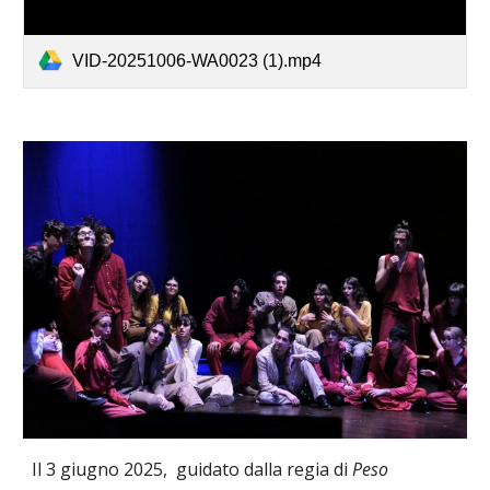
VID-20251006-WA0023 (1).mp4
Il 3 giugno 2025,
guidat
o
dalla regia di
Peso