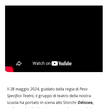
Il
28 maggio
202
4,
guidat
o
dalla regia di
Peso
Specifico Teatro,
il gruppo di teatro della nostra
scuola ha portato in scena allo Storchi:
Odissea,